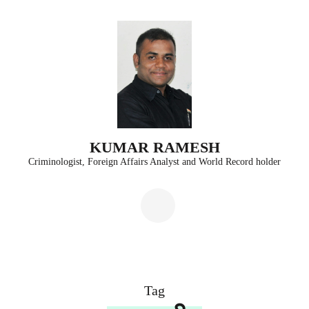
Skip
to
content
(Press
Enter)
KUMAR RAMESH
Criminologist, Foreign Affairs Analyst and World Record holder
Tag