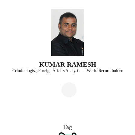
Skip
to
content
(Press
Enter)
KUMAR RAMESH
Criminologist, Foreign Affairs Analyst and World Record holder
Tag