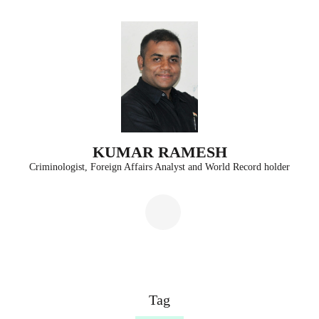
Skip
to
content
(Press
Enter)
KUMAR RAMESH
Criminologist, Foreign Affairs Analyst and World Record holder
Tag