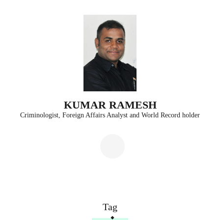
Skip
to
content
(Press
Enter)
KUMAR RAMESH
Criminologist, Foreign Affairs Analyst and World Record holder
Tag