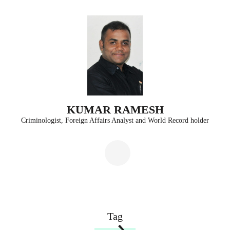
Skip
to
content
(Press
Enter)
KUMAR RAMESH
Criminologist, Foreign Affairs Analyst and World Record holder
Tag