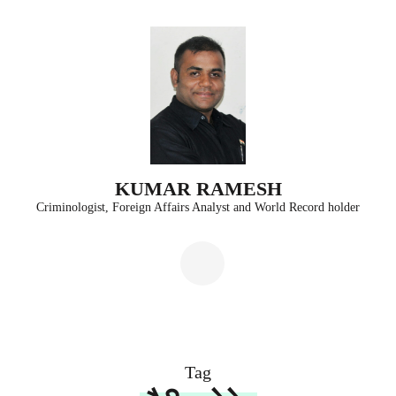
Skip
to
content
(Press
Enter)
KUMAR RAMESH
Criminologist, Foreign Affairs Analyst and World Record holder
Tag