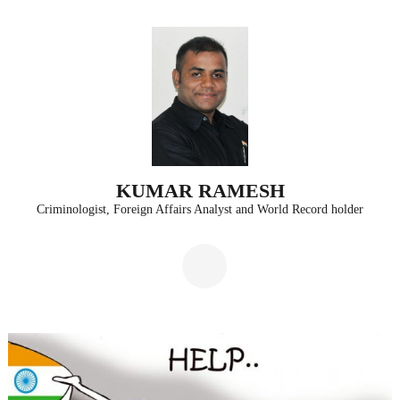
Skip
to
content
(Press
Enter)
KUMAR RAMESH
Criminologist, Foreign Affairs Analyst and World Record holder